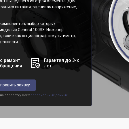
нт вышедшего из строя элемента. Для
точника питания, оценивая напряжение,
компонентов, выбор которых
 моделью General 100S3. Инженер
 такие как осциллограф и мультиметр,
дежности.
с ремонт
Гарантия до 3-х
обращения
лет
править заявку
 на обработку моих
персональных данных.