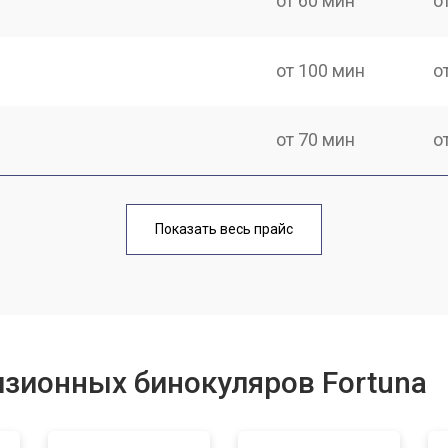
от 60 мин
о
от 100 мин
о
от 70 мин
о
от 40 мин
о
Показать весь прайс
от 110 мин
о
от 60 мин
о
зионных бинокуляров Fortuna
от 60 мин
о