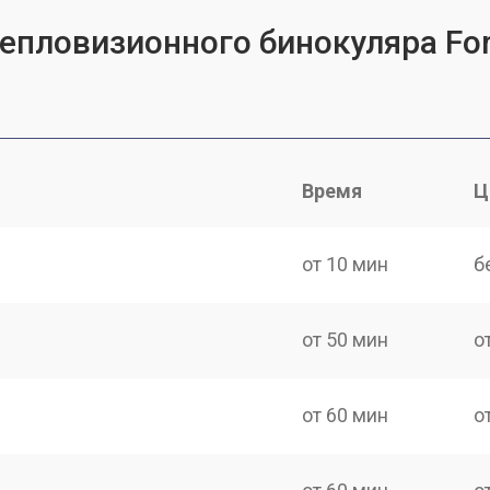
тепловизионного бинокуляра For
Время
Ц
от 10 мин
б
от 50 мин
о
от 60 мин
о