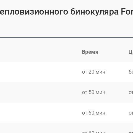
тепловизионного бинокуляра For
Время
Ц
от 20 мин
б
от 50 мин
о
от 60 мин
о