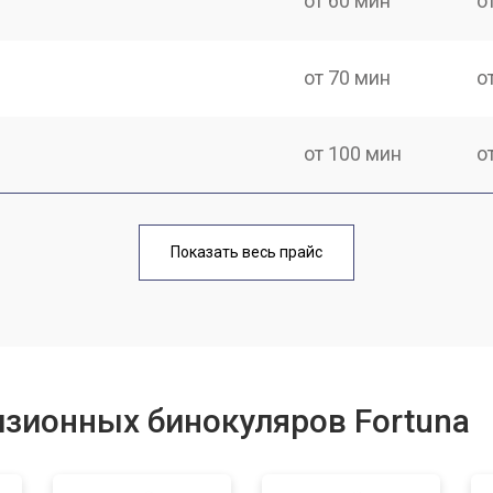
от 60 мин
о
от 70 мин
о
от 100 мин
о
от 70 мин
о
Показать весь прайс
от 40 мин
о
от 60 мин
о
зионных бинокуляров Fortuna
от 60 мин
о