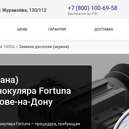
+7 (800) 100-69-58
 Журавлёва, 130/112
Бесплатно по РФ
ЦЕНЫ
ГАРАНТИЯ
ДОСТАВКА
al 100S6
/
Замена дисплея (экрана)
ана)
окуляра Fortuna
тове-на-Дону
окуляра Fortuna — процедура, требующая