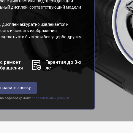
После диагностики, подтверждающей
льный дисплей, соответствующий модели
, дисплей аккуратно извлекается и
ость и ясность изображения.
делать это быстро и без ущерба другим
с ремонт
Гарантия до 3-х
обращения
лет
править заявку
 на обработку моих
персональных данных.