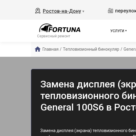
переулок
Ростов-на-Дону
▼
УСЛУГИ
Сервисный ремонт
Главная
/
Тепловизионный бинокуляр
/
Gener
Замена дисплея (экр
тепловизионного бин
General 100S6 в Рос
Замена дисплея (экрана) тепловизионного бин