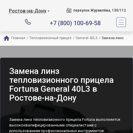
Ростов-на-Дону
переулок Журавлёва, 130/112
▼
+7 (800) 100-69-58
Главная
/
Тепловизионный прицел
/
General 40L3
/
Замена линз
Замена линз
тепловизионного прицела
Fortuna General 40L3 в
Ростове-на-Дону
Замена линз тепловизионного прицела Fortuna выполняется
высококвалифицированными специалистами с
использованием профессиональных инструментов.