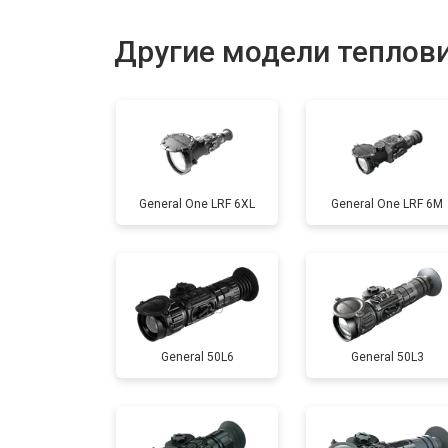
Замена дисплея (экрана)
Другие модели теплов
Ремонт или замена детектора
General One LRF 6XL
General One LRF 6M
General 50L6
General 50L3