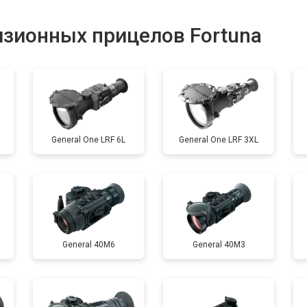
от 100 мин
о
изионных прицелов Fortuna
от 60 мин
о
General One LRF 6L
General One LRF 3XL
General 40M6
General 40M3