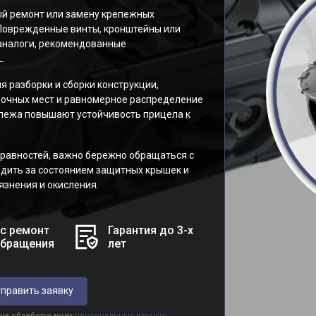
й ремонт или замену крепежных
 Поврежденные винты, кронштейны или
аналоги, рекомендованные
.
я разборки и сборки конструкции,
очных мест и равномерное распределение
пежа повышают устойчивость прицела к
равностей, важно бережно обращаться с
едить за состоянием защитных крышек и
язнения и окисления.
с ремонт
Гарантия до 3-х
обращения
лет
править заявку
 на обработку моих
персональных данных.