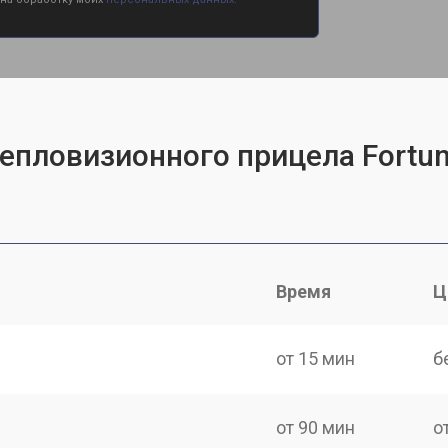
епловизионного прицела Fortun
Время
Ц
от 15 мин
б
от 90 мин
о