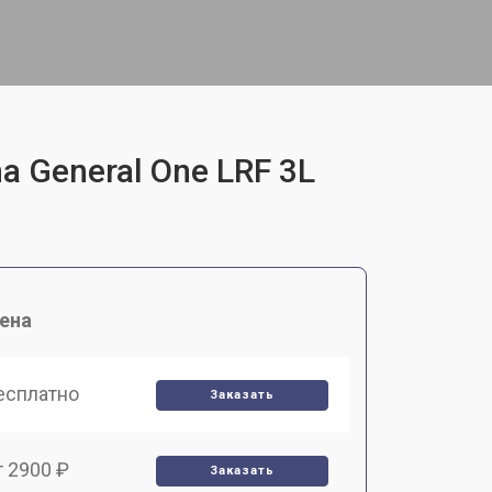
a General One LRF 3L
ена
есплатно
Заказать
т 2900 ₽
Заказать