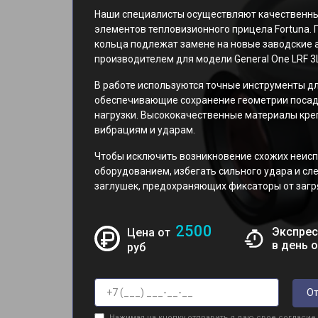
Наши специалисты осуществляют качественны
элементов тепловизионного прицела Fortuna.
кольца подлежат замене на новые заводские 
производителем для модели General One LRF 3L
В работе используются точные инструменты дл
обеспечивающие сохранение геометрии посад
нагрузки. Высококачественные материалы кре
вибрациям и ударам.
Чтобы исключить возникновение схожих неисп
оборудованием, избегать сильного удара и сл
заглушек, предохраняющих фиксаторы от загр
2500
Экспрес
Цена от
в день 
руб
От
Нажимая на кнопку отправить я даю свое согласие